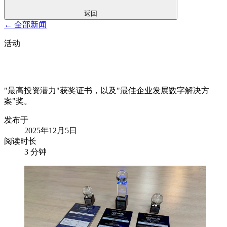
返回
←
全部新闻
活动
荣
获
"
冲
刺
未
来
"
与
"
劳
动
者
"
奖
项
"最高投资潜力"获奖证书，以及"最佳企业发展数字解决方
案"奖。
发布于
2025年12月5日
阅读时长
3 分钟