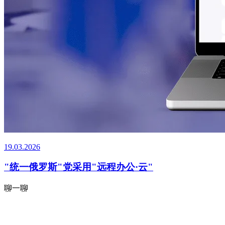
19.03.2026
"统一俄罗斯"党采用"远程办公·云"
聊一聊
我
们
如
何
合
作
。