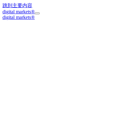
跳到主要内容
digital markets®
digital markets
®