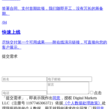
签署合同、支付首期款项，我们随即开工，没有冗长的筹备
期。
/04
快速上线
尽快交付第一个可用成果——附在线演示链接，可直接向您的
客户展示。
提交需求
联
系
我
们
。
点击
「提交需求」，即表示我作出
同意
，授权 Digital Markets
LLC（注册号 1197746306372）依据
《个人数据处理政策》
处
理我所提供的个人数据，用于就我的请求作出回复
我
同意