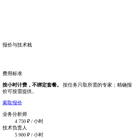
报价与技术栈
透
明
的
人
力
报
价
与
技
术
栈
费用标准
按小时计费，不绑定套餐。
按任务只取所需的专家；精确报
价可按需提供。
索取报价
业务分析师
4 750 ₽
/ 小时
技术负责人
5 900 ₽
/ 小时